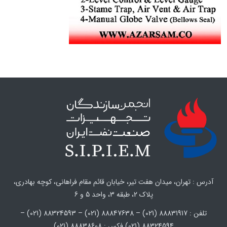
آدرس : تهران، میدان هفت تیر، خیابان قائم مقام فراهانی، کوچه بهادری،
پلاک 2، طبقه 3، واحد 5 و 6
تلفن : 88831917 (021) – 88847638 (021) – 88324593 (021) –
88324594 (021) فکس : 88838608 (021)