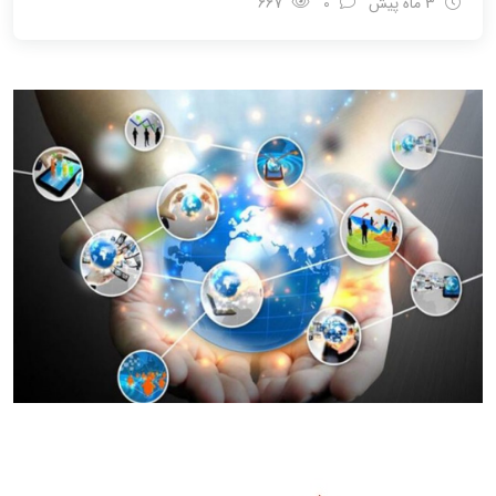
3 ماه پیش
0
667