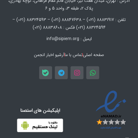
آدرس : تهران، میدان هفت تیر، خیابان قائم مقام فراهانی، کوچه بهادری،
پلاک 2، طبقه 3، واحد 5 و 6
تلفن : 88831917 (021) – 88847638 (021) – 88324593 (021) –
88324594 (021) فکس : 88838608 (021)
ایمیل : info@sipiem.org
صفحه اصلی
تماس با ما
آرشیو اخبار انجمن
اپلیکیشن های استصنا