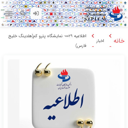
اطلاعیه 0029- نمایشگاه پترو کم(هلدینگ خلیج
خانه
اخبار
فارس)
-
-