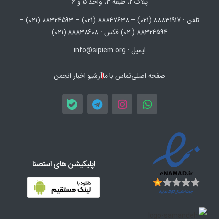
پلاک 2، طبقه 3، واحد 5 و 6
تلفن : 88831917 (021) – 88847638 (021) – 88324593 (021) –
88324594 (021) فکس : 88838608 (021)
ایمیل : info@sipiem.org
صفحه اصلی
تماس با ما
آرشیو اخبار انجمن
اپلیکیشن های استصنا