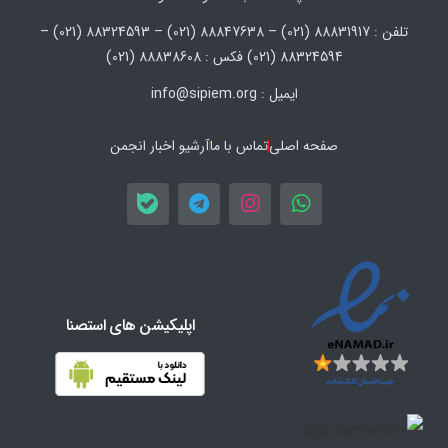
تلفن : 88831917 (021) – 88847638 (021) – 88324593 (021) –
88324594 (021) فکس : 88838608 (021)
ایمیل : info@sipiem.org
صفحه اصلی
تماس با ما
آرشیو اخبار انجمن
اپلیکیشن های استصنا