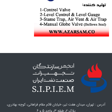
آدرس : تهران، میدان هفت تیر، خیابان قائم مقام فراهانی، کوچه بهادری،
پلاک 2، طبقه 3، واحد 5 و 6