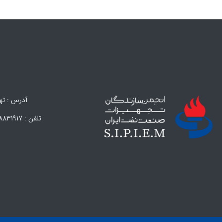
آدرس : تهران،
تلفن : 88831917 (021) – 88847638 (021) – 88324593 (021) – 88324594 (021) فکس : 88838608 (021)