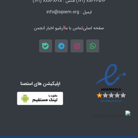
88324594 (021) فکس : 88838608 (021)
ایمیل : info@sipiem.org
صفحه اصلی
تماس با ما
آرشیو اخبار انجمن
اپلیکیشن های استصنا