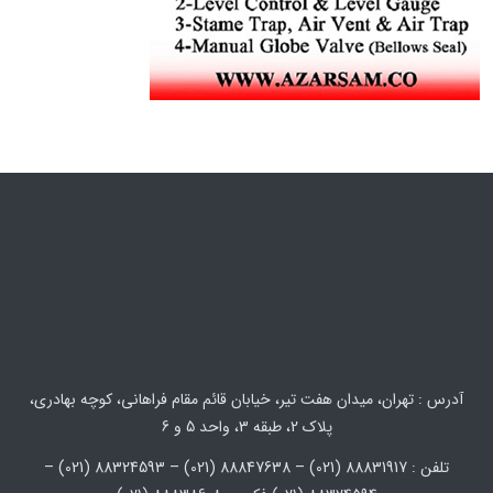
آدرس : تهران، میدان هفت تیر، خیابان قائم مقام فراهانی، کوچه بهادری،
پلاک 2، طبقه 3، واحد 5 و 6
تلفن : 88831917 (021) – 88847638 (021) – 88324593 (021) –