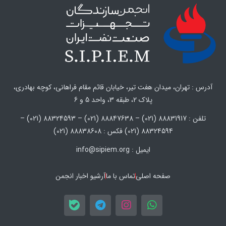
آدرس : تهران، میدان هفت تیر، خیابان قائم مقام فراهانی، کوچه بهادری،
پلاک 2، طبقه 3، واحد 5 و 6
تلفن : 88831917 (021) – 88847638 (021) – 88324593 (021) –
88324594 (021) فکس : 88838608 (021)
ایمیل : info@sipiem.org
صفحه اصلی
تماس با ما
آرشیو اخبار انجمن