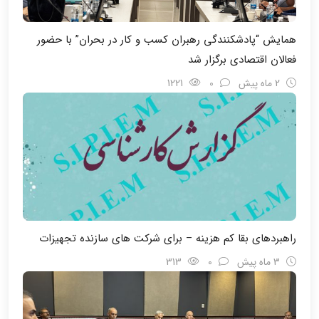
همایش “پادشکنندگی رهبران کسب و کار در بحران” با حضور
فعالان اقتصادی برگزار شد
2 ماه پیش
0
1221
راهبردهای بقا کم هزینه – برای شرکت های سازنده تجهیزات
3 ماه پیش
0
313