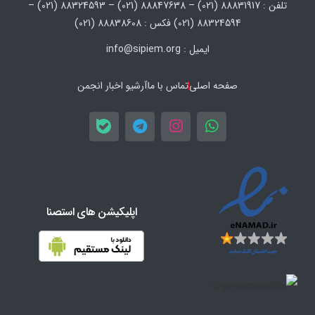
تلفن : 88831917 (021) – 88847638 (021) – 88324593 (021) –
88324594 (021) فکس : 88838608 (021)
ایمیل : info@sipiem.org
صفحه اصلی
تماس با ما
آرشیو اخبار انجمن
اپلیکیشن های استصنا