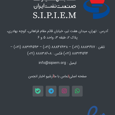
آدرس : تهران، میدان هفت تیر، خیابان قائم مقام فراهانی، کوچه بهادری،
پلاک 2، طبقه 3، واحد 5 و 6
تلفن : 88831917 (021) – 88847638 (021) – 88324593 (021) –
88324594 (021) فکس : 88838608 (021)
ایمیل : info@sipiem.org
صفحه اصلی
تماس با ما
آرشیو اخبار انجمن