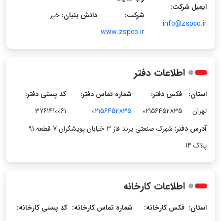
ایمیل شرکت:
شرکت:
دانش بنیان:
خیر
info@zspco.ir
www.zspco.ir
اطلاعات دفتر
استان:
فکس دفتر:
شماره تماس دفتر:
کد پستی دفتر:
تهران
02156452835
02156452835
3761410061
آدرس دفتر:
شهرک صنعتی پرند فاز 3 خیابان پویشگران 7 قطعه 91
پلاک 14
اطلاعات کارخانه
استان:
فکس کارخانه:
شماره تماس کارخانه:
کد پستی کارخانه: