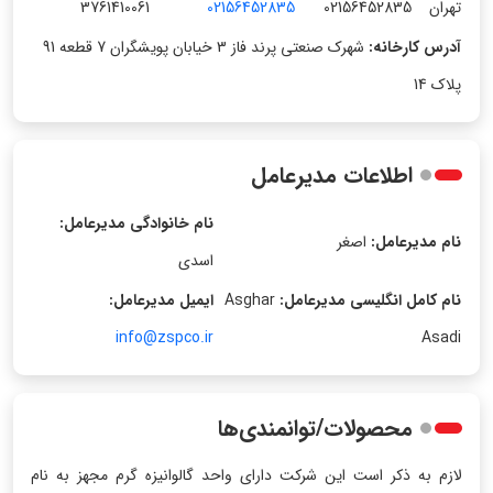
تهران
02156452835
02156452835
3761410061
آدرس کارخانه:
شهرک صنعتی پرند فاز 3 خیابان پویشگران 7 قطعه 91
پلاک 14
اطلاعات مدیرعامل
نام خانوادگی مدیرعامل:
نام مدیرعامل:
اصغر
اسدی
نام کامل انگلیسی مدیرعامل:
Asghar
ایمیل مدیرعامل:
info@zspco.ir
Asadi
محصولات/توانمندی‌ها
لازم به ذکر است این شرکت دارای واحد گالوانیزه گرم مجهز به نام