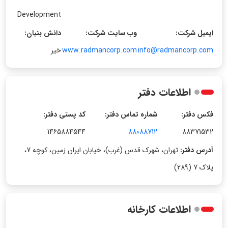
Development
ایمیل شرکت:
وب سایت شرکت:
دانش بنیان:
info@radmancorp.com
www.radmancorp.com
خیر
اطلاعات دفتر
فکس دفتر:
شماره تماس دفتر:
کد پستی دفتر:
1465884544
88088712
88371532
آدرس دفتر:
تهران، شهرک قدس (غرب)، خیابان ایران زمین، کوچه 7،
پلاک 7 (289)
اطلاعات کارخانه