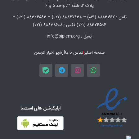
پلاک 2، طبقه 3، واحد 5 و 6
تلفن : 88831917 (021) – 88847638 (021) – 88324593 (021) –
88324594 (021) فکس : 88838608 (021)
ایمیل : info@sipiem.org
صفحه اصلی
تماس با ما
آرشیو اخبار انجمن
اپلیکیشن های استصنا