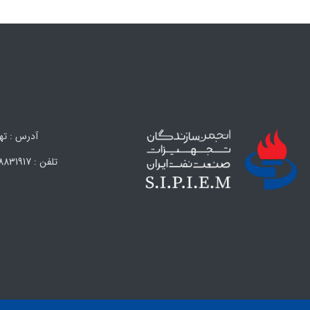
آدرس : تهران،
تلفن : 88831917 (021) – 88847638 (021) – 88324593 (021) – 88324594 (021) فکس : 88838608 (021)