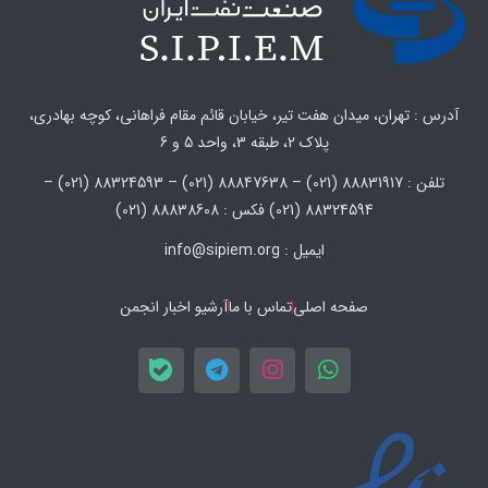
آدرس : تهران، میدان هفت تیر، خیابان قائم مقام فراهانی، کوچه بهادری،
پلاک 2، طبقه 3، واحد 5 و 6
تلفن : 88831917 (021) – 88847638 (021) – 88324593 (021) –
88324594 (021) فکس : 88838608 (021)
ایمیل : info@sipiem.org
صفحه اصلی
تماس با ما
آرشیو اخبار انجمن